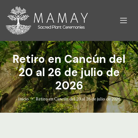
QUIENES 
AMENIDAD
QUIENES 
MAMAY EN
Amenidades
Retiro en Cancún del
Mamay en 
20 al 26 de julio de
2026
Inicio
>
Retiro en Cancún del 20 al 26 de julio de 2026